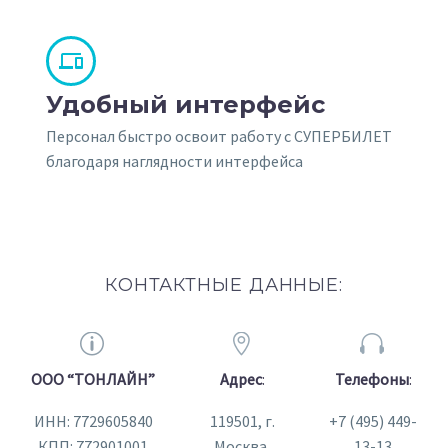


Удобный интерфейс
Персонал быстро освоит работу с СУПЕРБИЛЕТ
благодаря наглядности интерфейса
КОНТАКТНЫЕ ДАННЫЕ:
p
p




ООО “ТОНЛАЙН”
Адрес
:
Телефоны
:
ИНН: 7729605840
119501, г.
+7 (495) 449-
КПП: 772901001
Москва,
13-13