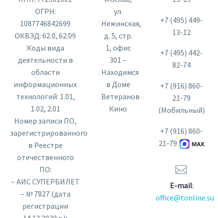
ОГРН:
ул.
+7 (495) 449-
1087746842699
Нежинская,
13-12
ОКВЭД: 62.0, 62.09
д. 5, стр.
Коды вида
1, офис
+7 (495) 442-
деятельности в
301 –
82-74
области
Находимся
информационных
в Доме
+7 (916) 860-
технологий: 1.01,
Ветеранов
21-79
1.02, 2.01
Кино
(Мобильный)
Номер записи ПО,
+7 (916) 860-
зарегистрированного
21-79
в Реестре
отечественного


ПО:
– АИС СУПЕРБИЛЕТ
E-mail
:
– № 7827 (дата
office@tonline.su
регистрации