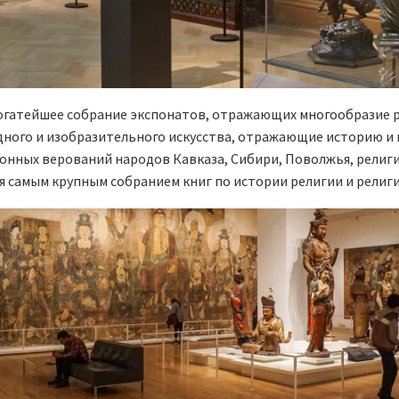
 богатейшее собрание экспонатов, отражающих многообразие р
дного и изобразительного искусства, отражающие историю и 
ионных верований народов Кавказа, Сибири, Поволжья, религи
я самым крупным собранием книг по истории религии и религ