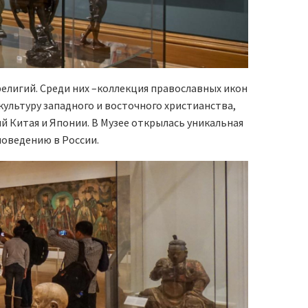
елигий. Среди них –коллекция православных икон
культуру западного и восточного христианства,
й Китая и Японии. В Музее открылась уникальная
иоведению в России.