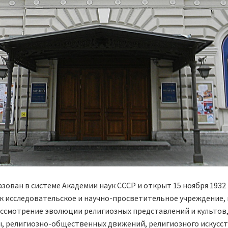
азован в системе Академии наук СССР и открыт
15 ноября 1932
ак исследовательское и научно-просветительное учреждение,
смотрение эволюции религиозных представлений и культов, м
, религиоз­но-общественных движений, религиозного искусств