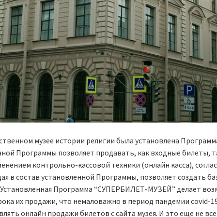
арственном музее истории религии была установлена Программ
й Программы позволяет продавать, как входные билеты, так
именением контрольно-кассовой техники (онлайн касса), согла
ая в состав установленной Программы, позволяет создать ба
в. Установленная Программа “СУПЕРБИЛЕТ-МУЗЕЙ” делает во
рока их продажи, что немаловажно в период пандемии covid-
ть онлайн продажи билетов с сайта музея. И это ещё не всё…